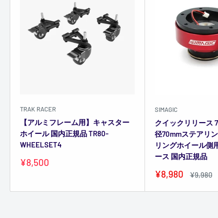
TRAK RACER
SIMAGIC
【アルミフレーム用】キャスター
クイックリリース 7
ホイール 国内正規品 TR80-
径70mmステアリ
WHEELSET4
リングホイール側
ース 国内正規品
販
¥8,500
売
販
¥8,980
通
¥9,980
価
売
常
格
価
価
格
格