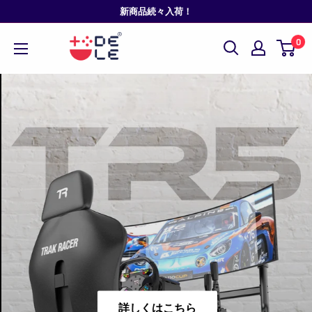
コ
新商品続々入荷！
ン
0
テ
ン
ツ
に
ス
キ
ッ
プ
す
る
詳しくはこちら