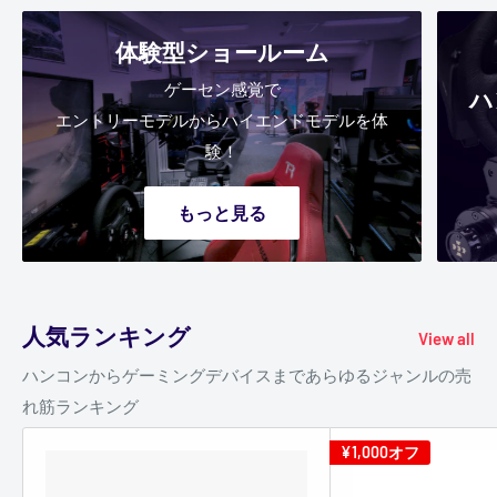
体験型ショールーム
ゲーセン感覚で
ハ
エントリーモデルからハイエンドモデルを体
験！
もっと見る
人気ランキング
View all
ハンコンからゲーミングデバイスまであらゆるジャンルの売
れ筋ランキング
¥1,000
オフ