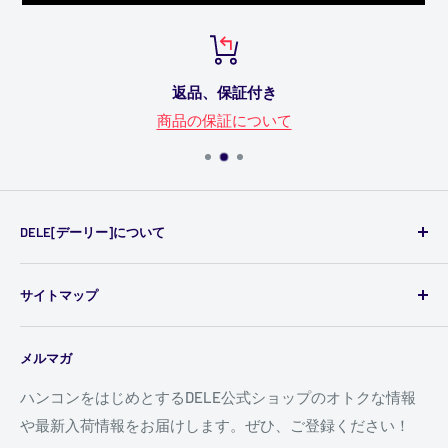
返品、保証付き
商品の保証について
DELE[デーリー]について
DELEでは、レースゲーム用コックピットやハンドルコン
サイトマップ
トローラー（ハンコン）を中心に、ステアリングホイー
ル、フライトスティック、およびPC、家庭用ゲーム機
ご利用ガイド
（PlayStation、Xbox）用のアクセサリー等、あらゆるゲ
メルマガ
商品の保証について
ーム周辺機器を販売しています。
個人情報の取り扱いについて
ハンコンをはじめとするDELE公式ショップのオトクな情報
詳しくはこちら
や最新入荷情報をお届けします。ぜひ、ご登録ください！
特定商取引法に基づく表示