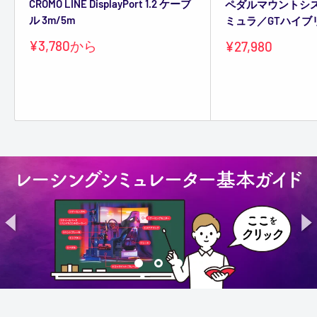
CROMO LINE DisplayPort 1.2 ケーブ
ペダルマウントシ
ル 3m/5m
ミュラ／GTハイブ
販
¥3,780
から
販
¥27,980
売
売
価
価
格
格