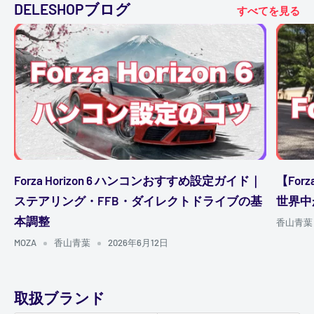
DELESHOPブログ
すべてを見る
Forza Horizon 6 ハンコンおすすめ設定ガイド｜
【For
ステアリング・FFB・ダイレクトドライブの基
世界中
本調整
香山青葉
MOZA
香山青葉
2026年6月12日
取扱ブランド