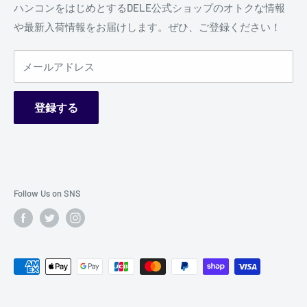
買い物かごのページの下部の「レジに進む」をクリックし
個人情報の取り扱いについて
ハンコンをはじめとするDELE公式ショップのオトクな情報
てください。
詳しくはこちら
や最新入荷情報をお届けします。ぜひ、ご登録ください！
特定商取引法に基づく表示
会員以外の方は、会員登録する場合は「新規会員登録」
ご利用規約
を、会員登録せずに購入したい場合は配送情報などをご入
メールアドレス
お問い合わせ
力の上お買い求めください。「お届け先」「配達希望日」
分割払い（JACCSショッピングクレジット）とは？
「配達希望時間」「お支払い方法」などを指定してくださ
登録する
い。
ご注文内容を確認し、間違いがなければ「今すぐ支払う」
ボタンをクリックし注文を確定してください。
「ご注文完了」ページが表示され「ご注文ありがとうござ
Follow Us on SNS
いました。」というメッセージと「ご注文番号」が画面に
表示されたら、ご注文手続きは完了です。
ご注文が完了いたしますと自動的に「
ご注文番号
」などの
ご注文内容を記載した「ご注文確認メール」が送信されま
す。万が一メールが届かない場合には、「
DELEオンライ
ンショップお問い合わせ窓口
」までご連絡ください。