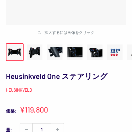
拡大するには画像をクリック
Heusinkveld One ステアリング
HEUSINKVELD
販
¥119,800
価格:
売
価
量:
格