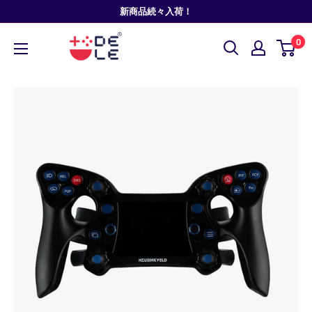
コ
新商品続々入荷！
ン
0
テ
ン
ツ
に
ス
キ
ッ
プ
す
る