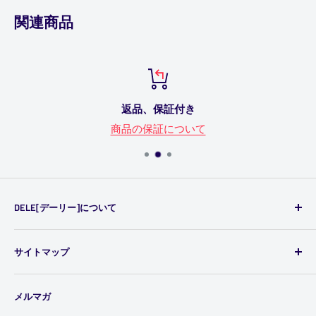
関連商品
トップページのバナーでは、新商品やキャンペーンを実施
している商品、おすすめの商品、ランキングなどを、随時
ご案内しております。
特にお買い得商品をお探しの場合は、これらのバナーを是
非チェックしてみてください。
返品、保証付き
検索結果を並べ替える
商品の保証について
カテゴリー内の商品一覧や検索結果の商品を、商品コー
ド、商品名、価格(安い順)、価格(高い順)の条件で並べ替
えることができます。
DELE[デーリー]について
＜ご注文方法＞
DELEでは、レースゲーム用コックピットやハンドルコン
サイトマップ
トローラー（ハンコン）を中心に、ステアリングホイー
各商品のページでお好みの商品の数量を選択し、「買い物
ル、フライトスティック、およびPC、家庭用ゲーム機
かごへ」ボタンをクリックしてください。商品の追加や取
ご利用ガイド
（PlayStation、Xbox）用のアクセサリー等、あらゆるゲ
り消しも自由にできます。
メルマガ
商品の保証について
ーム周辺機器を販売しています。