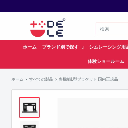
コ
ン
テ
ン
ツ
に
ホーム
ブランド別で探す
シムレーシング用
ス
体験ショールーム
キ
ッ
プ
ホーム
すべての製品
多機能L型ブラケット 国内正規品
す
る