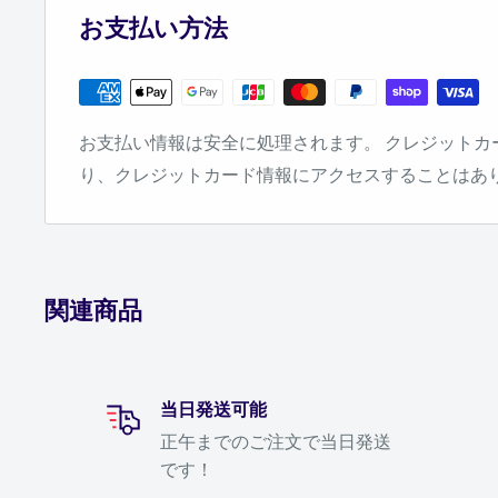
されます。
お支払い方法
商品カテゴリーから探す
左側にある商品カテゴリーの中から、ご興味をお
クリックするとそのカテゴリーに該当する商品や
お支払い情報は安全に処理されます。 クレジットカ
されます。
り、クレジットカード情報にアクセスすることはあ
トップページのバナーから探す
トップページのバナーでは、新商品やキャンペー
おすすめの商品、ランキングなどを、随時ご案内
関連商品
特にお買い得商品をお探しの場合は、これらのバ
みてください。
検索結果を並べ替える
当日発送可能
正午までのご注文で当日発送
カテゴリー内の商品一覧や検索結果の商品を、商
です！
(安い順)、価格(高い順)の条件で並べ替えること