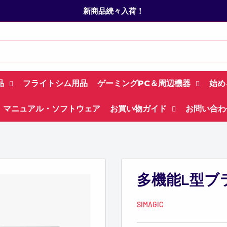
新商品続々入荷！
品
フライトシム用品
ゲーミングPC＆周辺機器
始め
マニュアル・ソフトウェア
お買い物ガイド
お問い合わ
多機能L型ブ
SIMAGIC