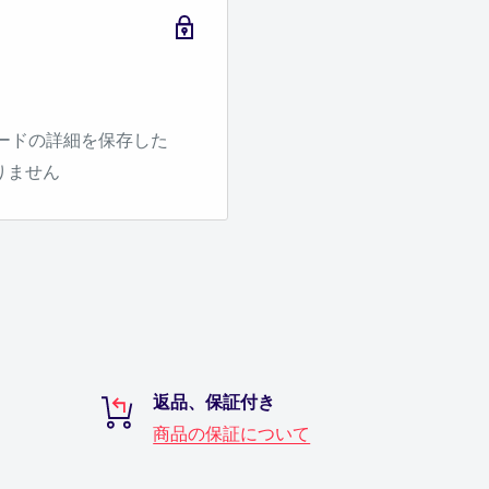
持ちの商品カテゴリーを
関連する商品などが表示
ードの詳細を保存した
りません
ンを実施している商品、
しております。
ナーを是非チェックして
返品、保証付き
商品の保証について
品コード、商品名、価格
ができます。