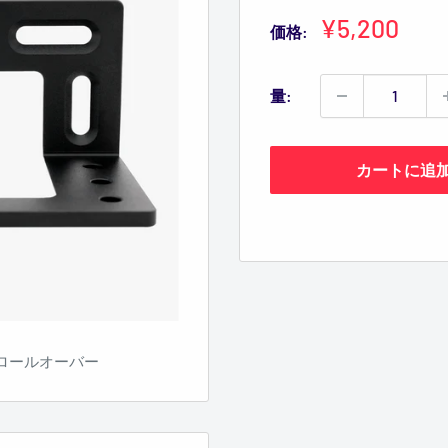
販
¥5,200
価格:
売
価
量:
格
カートに追
ロールオーバー