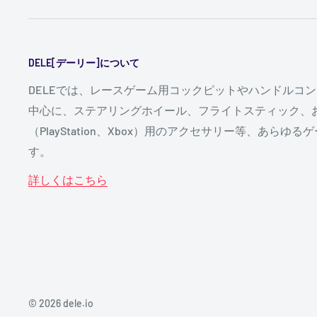
＜ご注文方法＞
各商品のページでお好みの商品の数量を選択し、
DELE[デーリー]について
をクリックしてください。商品の追加や取り消し
DELEでは、レースゲーム用コックピットやハンドルコ
買い物かごのページの下部の「レジに進む」をク
中心に、ステアリングホイール、フライトスティック、お
会員以外の方は、会員登録する場合は「新規会員
（PlayStation、Xbox）用のアクセサリー等、あら
に購入したい場合は配送情報などをご入力の上お
す。
届け先」「配達希望日」「配達希望時間」「お支
てください。
詳しくはこちら
ご注文内容を確認し、間違いがなければ「今すぐ
クし注文を確定してください。
「ご注文完了」ページが表示され「ご注文ありが
いうメッセージと「ご注文番号」が画面に表示さ
完了です。
© 2026 dele.io
ご注文が完了いたしますと自動的に「
ご注文番号