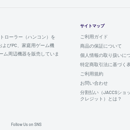
「買い物かごへ」ボタン
サイトマップ
も自由にできます。
ご利用ガイド
ントローラー（ハンコン）を
リックしてください。
よびPC、家庭用ゲーム機
商品の保証について
登録」を、会員登録せず
ゆるゲーム周辺機器を販売していま
個人情報の取り扱いに
買い求めください。「お
特定商取引法に基づく
払い方法」などを指定し
ご利用規約
お問い合わせ
支払う」ボタンをクリッ
分割払い（JACCSショ
クレジット）とは？
とうございました。」と
れたら、ご注文手続きは
Follow Us on SNS
」などのご注文内容を記